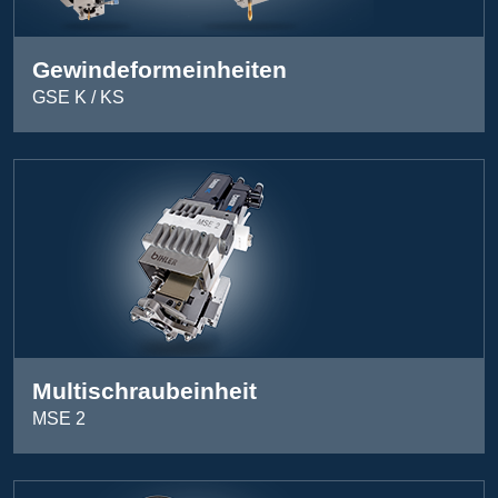
Gewindeformeinheiten
GSE K / KS
Multischraubeinheit
MSE 2