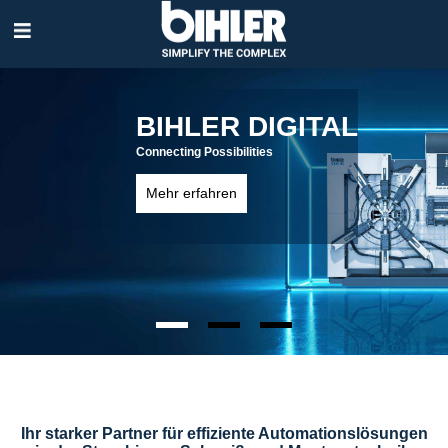
Navigation
überspringen
In die Zukunft
LM 2000-KT / LM 2000-NC
Mehr erfahren
Ihr starker Partner für effiziente Automationslösungen