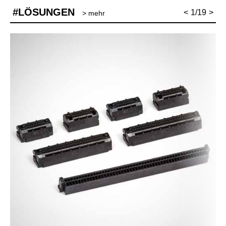
#LÖSUNGEN
<
1/19
>
> mehr