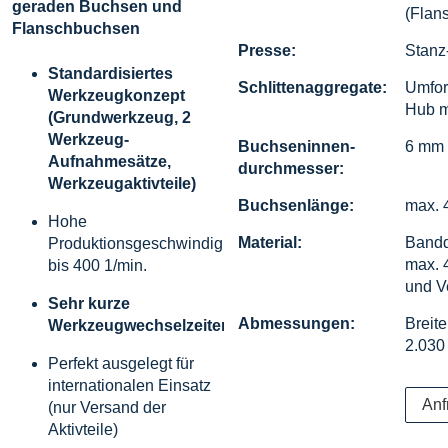
geraden Buchsen und
(Flan
Flanschbuchsen
Presse:
Stanz
Standardisiertes
Schlittenaggregate:
Umfor
Werkzeugkonzept
Hub m
(Grundwerkzeug, 2
Werkzeug-
Buchseninnen-
6 mm 
Aufnahmesätze,
durchmesser:
Werkzeugaktivteile)
Buchsenlänge:
max. 
Hohe
Material:
Bandd
Produktionsgeschwindigkeiten
max. 
bis 400 1/min.
und V
Sehr kurze
Abmessungen:
Breit
Werkzeugwechselzeiten
2.03
Perfekt ausgelegt für
internationalen Einsatz
Anf
(nur Versand der
Aktivteile)