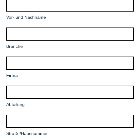
Pflichtfeld
Vor- und Nachname
Pflichtfeld
Branche
Pflichtfeld
Firma
Abteilung
Pflichtfeld
Straße/Hausnummer