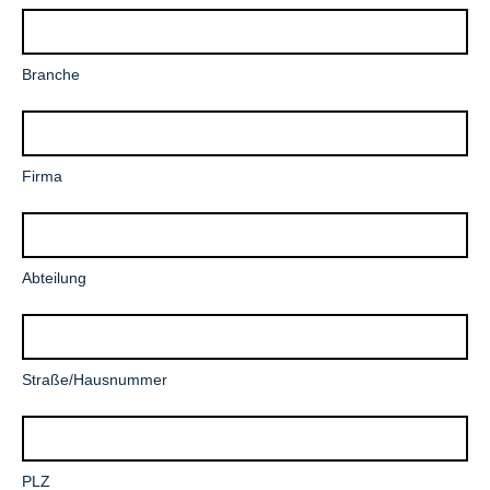
Pflichtfeld
Branche
Pflichtfeld
Firma
Abteilung
Pflichtfeld
Straße/Hausnummer
Pflichtfeld
PLZ