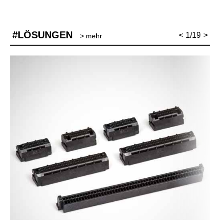
#LÖSUNGEN
<
1/19
>
> mehr