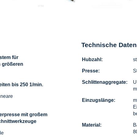
Technische Daten
stem für
Hubzahl:
s
n größeren
Presse:
S
Schlittenaggregate:
U
ten bis 250 1/min.
m
lineare
Einzugslänge:
m
E
b
erpresse
mit großem
chnittwerkzeuge
Material:
B
8
le