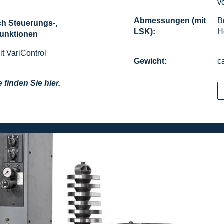
v
Abmessungen (mit
B
ch Steuerungs-,
LSK):
H
unktionen
t VariControl
Gewicht:
c
 finden Sie hier.