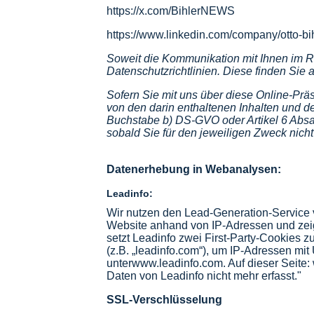
https://x.com/BihlerNEWS
https://www.linkedin.com/company/otto-b
S
oweit die Kommunikation mit Ihnen im R
Datenschutzrichtlinien. Diese finden Sie
Sofern Sie mit uns über diese Online-Prä
von den darin enthaltenen Inhalten und d
Buchstabe b) DS-GVO oder Artikel 6 Absat
sobald Sie für den jeweiligen Zweck nicht 
Datenerhebung in Webanalysen:
Leadinfo:
Wir nutzen den Lead-Generation-Service 
Website anhand von IP-Adressen und zeigt
setzt Leadinfo zwei First-Party-Cookies 
(z.B. „
leadinfo.com
“), um IP-Adressen mit
unter
www.leadinfo.com
. Auf dieser Seite:
Daten von Leadinfo nicht mehr erfasst."
SSL-Verschlüsselung