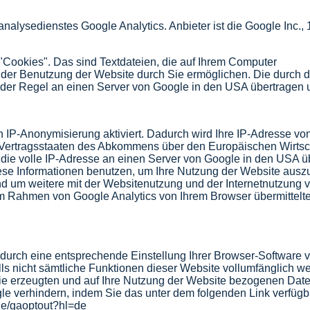
nalysedienstes Google Analytics. Anbieter ist die Google Inc.
"Cookies". Das sind Textdateien, die auf Ihrem Computer
 der Benutzung der Website durch Sie ermöglichen. Die durch 
der Regel an einen Server von Google in den USA übertragen u
n IP-Anonymisierung aktiviert. Dadurch wird Ihre IP-Adresse vo
Vertragsstaaten des Abkommens über den Europäischen Wirtscha
die volle IP-Adresse an einen Server von Google in den USA üb
iese Informationen benutzen, um Ihre Nutzung der Website ausz
d um weitere mit der Websitenutzung und der Internetnutzung
m Rahmen von Google Analytics von Ihrem Browser übermittelte
urch eine entsprechende Einstellung Ihrer Browser-Software v
lls nicht sämtliche Funktionen dieser Website vollumfänglich 
e erzeugten und auf Ihre Nutzung der Website bezogenen Daten
gle verhindern, indem Sie das unter dem folgenden Link verfüg
age/gaoptout?hl=de