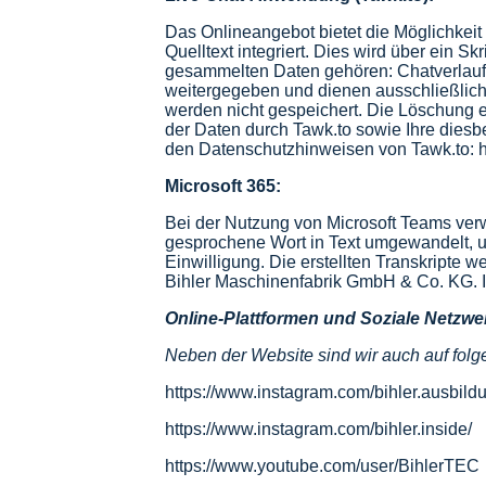
Das Onlineangebot bietet die Möglichke
Quelltext integriert. Dies wird über ein 
gesammelten Daten gehören: Chatverlauf,
weitergegeben und dienen ausschließlich z
werden nicht gespeichert. Die Löschung 
der Daten durch
Tawk.to
sowie Ihre diesb
den Datenschutzhinweisen von
Tawk.to
:
h
Microsoft 365:
Bei der Nutzung von Microsoft Teams verw
gesprochene Wort in Text umgewandelt, um 
Einwilligung. Die erstellten Transkripte 
Bihler Maschinenfabrik GmbH & Co. KG. Ih
Online-Plattformen und Soziale Netzwe
Neben der Website sind wir auch auf folg
https://www.instagram.com/bihler.ausbild
https://www.instagram.com/bihler.inside/
https://www.youtube.com/user/BihlerTEC