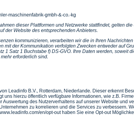
ihler-maschinenfabrik-gmbh-&-co.-kg
ahmen dieser Plattformen und Netzwerke stattfindet, gelten di
 auf der Website des entsprechenden Anbieters.
senzen kommunizieren, verarbeiten wir die in Ihren Nachrichte
en mit der Kommunikation verfolgten Zwecken entweder auf Grun
z 1 Satz 1 Buchstabe f) DS-GVO. Ihre Daten werden, soweit die
mehr erforderlich sind.
von Leadinfo B.V., Rotterdam, Niederlande. Dieser erkennt Be
 uns hierzu öffentlich verfügbare Informationen, wie z.B. Fi
zur Auswertung des Nutzerverhaltens auf unserer Website und 
 Unternehmen zu korrelieren und die Services zu verbessern. We
www.leadinfo.com/en/opt-out
haben Sie eine Opt-out Möglichkei