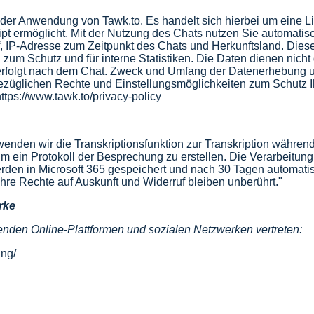
it der Anwendung von
Tawk.to
. Es handelt sich hierbei um eine L
Skript ermöglicht. Mit der Nutzung des Chats nutzen Sie automati
 IP-Adresse zum Zeitpunkt des Chats und Herkunftsland. Diese
um Schutz und für interne Statistiken. Die Daten dienen nicht d
erfolgt nach dem Chat. Zweck und Umfang der Datenerhebung u
ezüglichen Rechte und Einstellungsmöglichkeiten zum Schutz Ih
ttps://www.tawk.to/privacy-policy
enden wir die Transkriptionsfunktion zur Transkription währen
ein Protokoll der Besprechung zu erstellen. Die Verarbeitung e
werden in Microsoft 365 gespeichert und nach 30 Tagen automatisc
re Rechte auf Auskunft und Widerruf bleiben unberührt."
rke
enden Online-Plattformen und sozialen Netzwerken vertreten:
ung/